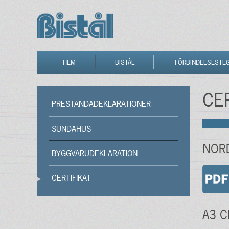
HEM
BISTÅL
FÖRBINDELSESTE
CER
PRESTANDADEKLARATIONER
SUNDAHUS
NOR
BYGGVARUDEKLARATION
CERTIFIKAT
A3 C