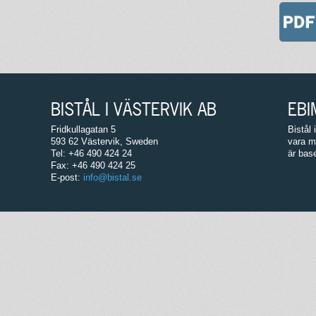
BISTÅL I VÄSTERVIK AB
EBI
Fridkullagatan 5
Bistål
593 62 Västervik, Sweden
vara m
Tel: +46 490 424 24
är bas
Fax: +46 490 424 25
E-post:
info@bistal.se