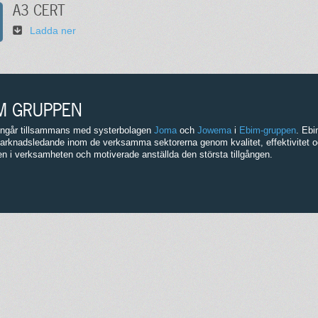
A3 CERT
Ladda ner
M GRUPPEN
 ingår tillsammans med systerbolagen
Joma
och
Jowema
i
Ebim-gruppen
. Ebi
arknadsledande inom de verksamma sektorerna genom kvalitet, effektivitet o
en i verksamheten och motiverade anställda den största tillgången.